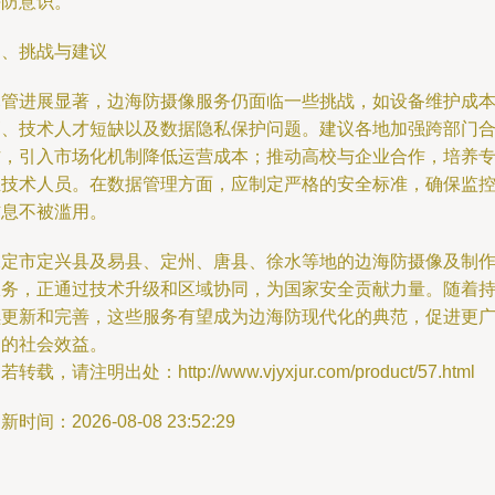
海防意识。
四、挑战与建议
尽管进展显著，边海防摄像服务仍面临一些挑战，如设备维护成
高、技术人才短缺以及数据隐私保护问题。建议各地加强跨部门
作，引入市场化机制降低运营成本；推动高校与企业合作，培养
业技术人员。在数据管理方面，应制定严格的安全标准，确保监
信息不被滥用。
保定市定兴县及易县、定州、唐县、徐水等地的边海防摄像及制
服务，正通过技术升级和区域协同，为国家安全贡献力量。随着
续更新和完善，这些服务有望成为边海防现代化的典范，促进更
泛的社会效益。
若转载，请注明出处：http://www.vjyxjur.com/product/57.html
新时间：2026-08-08 23:52:29