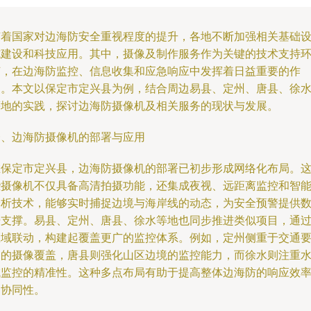
随着国家对边海防安全重视程度的提升，各地不断加强相关基础
施建设和科技应用。其中，摄像及制作服务作为关键的技术支持
节，在边海防监控、信息收集和应急响应中发挥着日益重要的作
用。本文以保定市定兴县为例，结合周边易县、定州、唐县、徐
等地的实践，探讨边海防摄像机及相关服务的现状与发展。
一、边海防摄像机的部署与应用
在保定市定兴县，边海防摄像机的部署已初步形成网络化布局。
些摄像机不仅具备高清拍摄功能，还集成夜视、远距离监控和智
分析技术，能够实时捕捉边境与海岸线的动态，为安全预警提供
据支撑。易县、定州、唐县、徐水等地也同步推进类似项目，通
区域联动，构建起覆盖更广的监控体系。例如，定州侧重于交通
道的摄像覆盖，唐县则强化山区边境的监控能力，而徐水则注重
域监控的精准性。这种多点布局有助于提高整体边海防的响应效
和协同性。