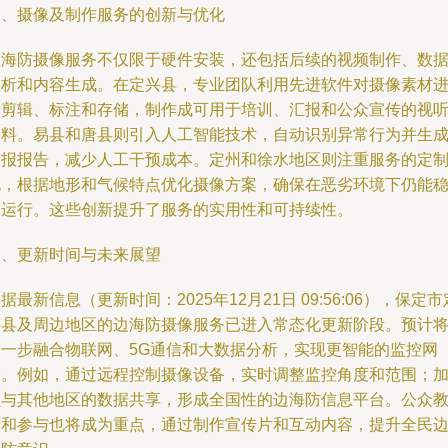
二、摄像及制作服务的创新与优化
边海防摄像服务不仅限于硬件安装，还包括后续的视频制作、数
分析和内容生成。在定兴县，专业团队利用先进软件对摄像素材
行剪辑、标注和存储，制作成可用于培训、汇报和公众宣传的视
资料。易县和唐县则引入人工智能技术，自动识别异常行为并生
警报报告，减少人工干预成本。定州和徐水地区则注重服务的定
化，根据地形和气候特点优化摄像方案，确保在恶劣环境下仍能
定运行。这些创新提升了服务的实用性和可持续性。
三、更新时间与未来展望
据最新信息（更新时间：2025年12月21日 09:56:06），保定市
兴县及周边地区的边海防摄像服务已进入常态化更新阶段。预计
进一步融合物联网、5G通信和大数据分析，实现更智能的监控网
络。例如，通过远程控制摄像设备，实时调整监控角度和范围；
强与其他地区的数据共享，形成全国性的边海防信息平台。公众
育和参与也将成为重点，通过制作宣传片和互动内容，提升全民